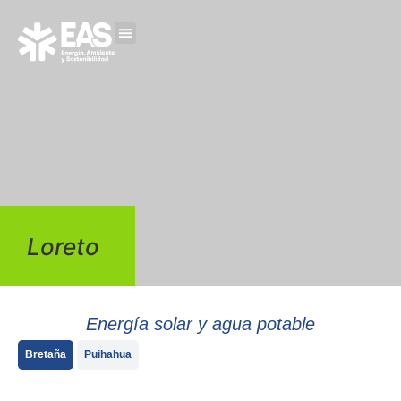
Loreto
Energía solar y agua potable
Bretaña
Puihahua